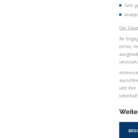
Sehr g
Analyt
Die Daue
Ihr Enga
(m/w). V
ausgewäh
umzusetz
Interess
ausschli
und Ihre
unterhalt
Weite
BES