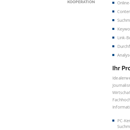
KOOPERATION
Online
Conten
Suchma
Keywo
Link-B
Durchf
Analy
Ihr Pro
Idealerw
Journalis
Wirtscha
Fachhoch
Informati
PC-Ken
Suchm