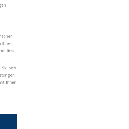
ögen
enschen
n Ihnen
nd diese
 Sie sich
istungen
mit Ihnen