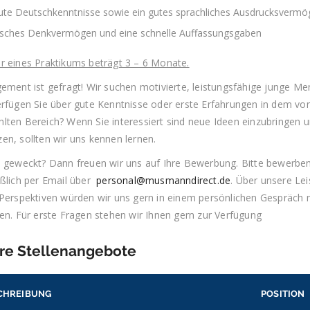
ute Deutschkenntnisse sowie ein gutes sprachliches Ausdrucksverm
isches Denkvermögen und eine schnelle Auffassungsgaben
r eines Praktikums beträgt 3 – 6 Monate.
gement ist gefragt! Wir suchen motivierte, leistungsfähige junge M
erfügen Sie über gute Kenntnisse oder erste Erfahrungen in dem vo
lten Bereich? Wenn Sie interessiert sind neue Ideen einzubringen u
en, sollten wir uns kennen lernen.
e geweckt? Dann freuen wir uns auf Ihre Bewerbung. Bitte bewerben
eßlich per Email über
personal@musmanndirect.de
. Über unsere Le
 Perspektiven würden wir uns gern in einem persönlichen Gespräch 
en. Für erste Fragen stehen wir Ihnen gern zur Verfügung
re Stellenangebote
CHREIBUNG
POSITION